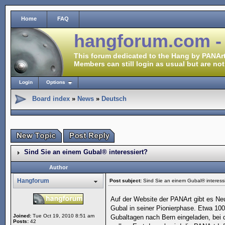
Home
FAQ
hangforum.com -
This forum dedicated to the Hang by PANArt
Members can still login as usual but are not
Login
Options
Board index
»
News
»
Deutsch
Sind Sie an einem Gubal® interessiert?
Author
Hangforum
Post subject:
Sind Sie an einem Gubal® interessi
Auf der Website der PANArt gibt es Neui
Gubal in seiner Pionierphase. Etwa 10
Joined:
Tue Oct 19, 2010 8:51 am
Gubaltagen nach Bern eingeladen, bei 
Posts:
42