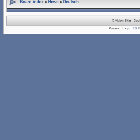
Board index
»
News
»
Deutsch
X-Vision Skin - De
Powered by
phpBB
©